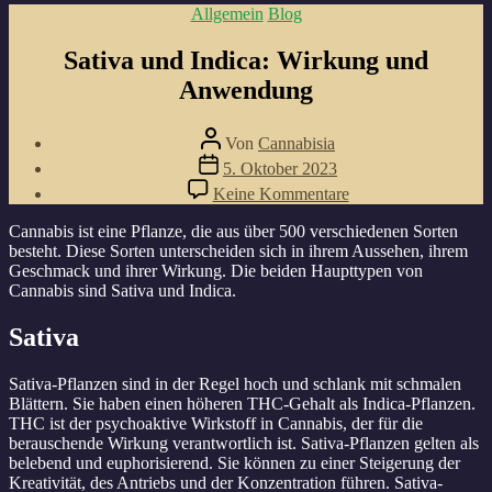
Kategorien
Allgemein
Blog
Sativa und Indica: Wirkung und
Anwendung
Beitragsautor
Von
Cannabisia
Veröffentlichungsdatum
5. Oktober 2023
zu
Keine Kommentare
Sativa
und
Cannabis ist eine Pflanze, die aus über 500 verschiedenen Sorten
Indica:
besteht. Diese Sorten unterscheiden sich in ihrem Aussehen, ihrem
Wirkung
Geschmack und ihrer Wirkung. Die beiden Haupttypen von
und
Cannabis sind Sativa und Indica.
Anwendung
Sativa
Sativa-Pflanzen sind in der Regel hoch und schlank mit schmalen
Blättern. Sie haben einen höheren THC-Gehalt als Indica-Pflanzen.
THC ist der psychoaktive Wirkstoff in Cannabis, der für die
berauschende Wirkung verantwortlich ist. Sativa-Pflanzen gelten als
belebend und euphorisierend. Sie können zu einer Steigerung der
Kreativität, des Antriebs und der Konzentration führen. Sativa-