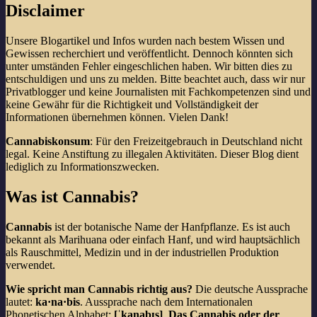
Disclaimer
Unsere Blogartikel und Infos wurden nach bestem Wissen und
Gewissen recherchiert und veröffentlicht. Dennoch könnten sich
unter umständen Fehler eingeschlichen haben. Wir bitten dies zu
entschuldigen und uns zu melden. Bitte beachtet auch, dass wir nur
Privatblogger und keine Journalisten mit Fachkompetenzen sind und
keine Gewähr für die Richtigkeit und Vollständigkeit der
Informationen übernehmen können. Vielen Dank!
Cannabiskonsum
: Für den Freizeitgebrauch in Deutschland nicht
legal. Keine Anstiftung zu illegalen Aktivitäten. Dieser Blog dient
lediglich zu Informationszwecken.
Was ist Cannabis?
Cannabis
ist der botanische Name der Hanfpflanze. Es ist auch
bekannt als Marihuana oder einfach Hanf, und wird hauptsächlich
als Rauschmittel, Medizin und in der industriellen Produktion
verwendet.
Wie spricht man Cannabis richtig aus?
Die deutsche Aussprache
lautet:
ka·na·bis
. Aussprache nach dem Internationalen
Phonetischen Alphabet:
[ˈkanabɪs]
.
Das Cannabis oder der