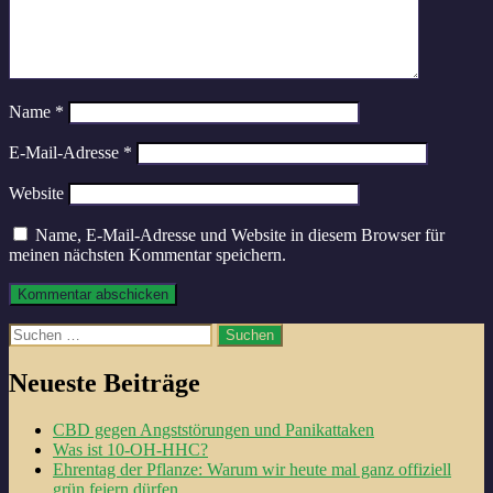
Name
*
E-Mail-Adresse
*
Website
Name, E-Mail-Adresse und Website in diesem Browser für
meinen nächsten Kommentar speichern.
Suche
nach:
Neueste Beiträge
CBD gegen Angststörungen und Panikattaken
Was ist 10-OH-HHC?
Ehrentag der Pflanze: Warum wir heute mal ganz offiziell
grün feiern dürfen