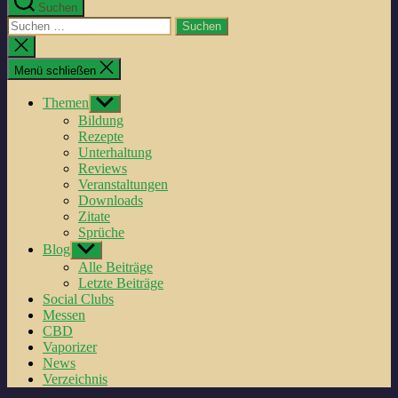
Suchen
Suche
nach:
Suche
schließen
Menü schließen
Themen
Untermenü
anzeigen
Bildung
Rezepte
Unterhaltung
Reviews
Veranstaltungen
Downloads
Zitate
Sprüche
Blog
Untermenü
anzeigen
Alle Beiträge
Letzte Beiträge
Social Clubs
Messen
CBD
Vaporizer
News
Verzeichnis