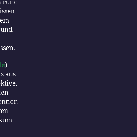
n rund
issen
chem
 und
ssen.
de
)
s aus
ktive.
zen
ention
ten
ikum.