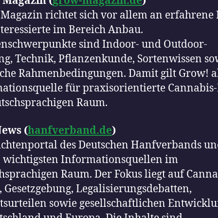
 Magazin (
grow-magazin.de
)
 Magazin richtet sich vor allem an erfahrene
teressierte im Bereich Anbau.
nschwerpunkte sind Indoor- und Outdoor-
g, Technik, Pflanzenkunde, Sortenwissen so
iche Rahmenbedingungen. Damit gilt Grow! al
ationsquelle für praxisorientierte Cannabis
utschsprachigen Raum.
ews (
hanfverband.de
)
chtenportal des Deutschen Hanfverbands un
 wichtigsten Informationsquellen im
hsprachigen Raum. Der Fokus liegt auf Canna
k, Gesetzgebung, Legalisierungsdebatten,
tsurteilen sowie gesellschaftlichen Entwickl