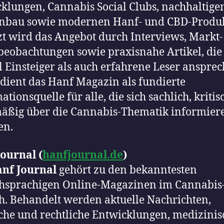
klungen, Cannabis Social Clubs, nachhaltig
nbau sowie modernen Hanf- und CBD-Produk
t wird das Angebot durch Interviews, Markt
eobachtungen sowie praxisnahe Artikel, die
 Einsteiger als auch erfahrene Leser ansprec
dient das Hanf Magazin als fundierte
ationsquelle für alle, die sich sachlich, kriti
äßig über die Cannabis-Thematik informier
en.
ournal (
hanfjournal.de
)
nf Journal
gehört zu den bekanntesten
chsprachigen Online-Magazinen im Cannabis
h. Behandelt werden aktuelle Nachrichten,
sche und rechtliche Entwicklungen, medizinis