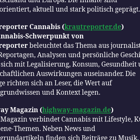
tschland und Europa. Die Inhalte sind
orientiert, aktuell und stark politisch geprägt.
reporter Cannabis (
krautreporter.de
)
nnabis-Schwerpunkt von
reporter
beleuchtet das Thema aus journalis
 Reportagen, Analysen und persönliche Gesch
 sich mit Legalisierung, Konsum, Gesundheit
schaftlichen Auswirkungen auseinander. Die
ge richten sich an Leser, die Wert auf
grundwissen und Kontext legen.
ay Magazin (
highway-magazin.de
)
 Magazin verbindet Cannabis mit Lifestyle, K
zene-Themen. Neben News und
grundartikeln finden sich Beiträge zu Musik,