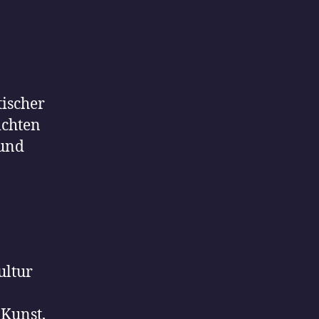
tischer
ichten
 und
ultur
 Kunst,