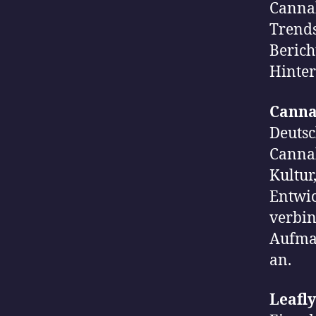
Cannab
Trends
Berich
Hinter
Canna
Deutsc
Cannab
Kultur
Entwi
verbin
Aufmac
an.
Leafly