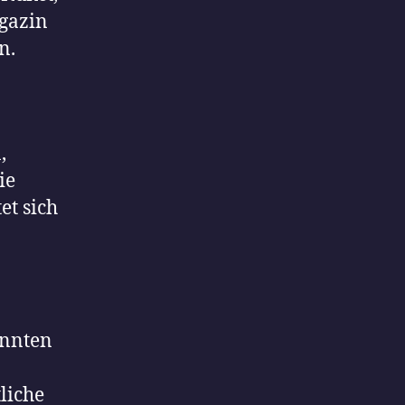
agazin
n.
,
ie
et sich
annten
liche