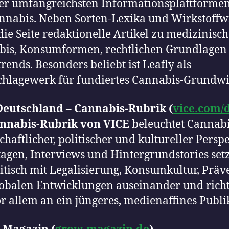
er umfangreichsten Informationsplattforme
nabis. Neben Sorten-Lexika und Wirkstoffw
 die Seite redaktionelle Artikel zu medizinis
bis, Konsumformen, rechtlichen Grundlagen
rends. Besonders beliebt ist Leafly als
hlagewerk für fundiertes Cannabis-Grundwi
Deutschland – Cannabis-Rubrik (
vice.com/
nnabis-Rubrik von VICE
beleuchtet Cannabi
schaftlicher, politischer und kultureller Perspe
agen, Interviews und Hintergrundstories set
ritisch mit Legalisierung, Konsumkultur, Präv
obalen Entwicklungen auseinander und rich
or allem an ein jüngeres, medienaffines Publ