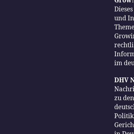
Grow!
Dieses
und In
Theme
Growin
rechtl
Inform
im de
DHV N
Nachri
zu den
deutsc
Politi
Gerich