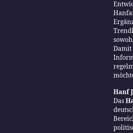
Entwic
Hanfa
Ergänz
Trendb
sowohl
Damit 
Inform
regelm
möcht
Hanf J
Das
Ha
deuts
Bereic
politi