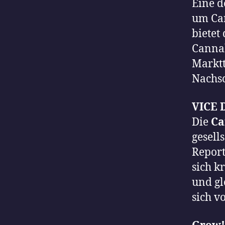
Eine d
um Can
bietet
Canna
Marktt
Nachsc
VICE 
Die
Ca
gesell
Report
sich k
und gl
sich v