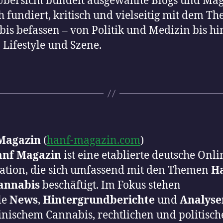
Übersicht bündelt ausgewählte Blogs und Mag
ch fundiert, kritisch und vielseitig mit dem T
is befassen – von Politik und Medizin bis hi
, Lifestyle und Szene.
Magazin
(
hanf-magazin.com
)
nf Magazin
ist eine etablierte deutsche Onli
ation, die sich umfassend mit den Themen
H
annabis
beschäftigt. Im Fokus stehen
le
News
,
Hintergrundberichte
und
Analyse
nischem Cannabis, rechtlichen und politisc