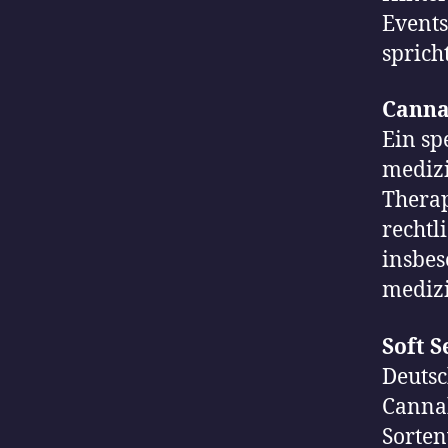
Events
sprich
Canna
Ein sp
medizi
Therap
rechtl
insbes
medizi
Soft S
Deutsc
Cannab
Sorten