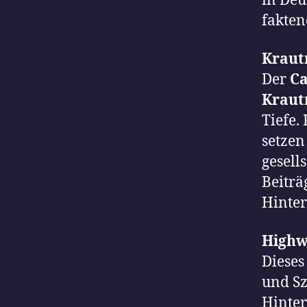
in Deu
fakten
Kraut
Der
Ca
Kraut
Tiefe.
setzen
gesell
Beiträ
Hinter
Highw
Dieses
und S
Hinter