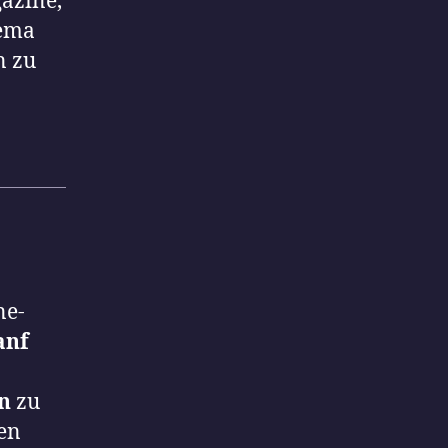
azine,
hema
n zu
ne-
anf
n
zu
hen