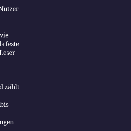
 Nutzer
wie
s feste
-Leser
d zählt
bis-
ungen