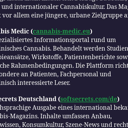
 und internationaler Cannabiskultur. Das M
t vor allem eine jüngere, urbane Zielgruppe a
bis Medic (
cannabis-medic.eu
)
ezialisiertes Informationsportal rund um
nisches Cannabis. Behandelt werden Studien
ieansätze, Wirkstoffe, Patientenberichte sow
iche Rahmenbedingungen. Die Plattform richt
ondere an Patienten, Fachpersonal und
nisch interessierte Leser.
ecrets Deutschland (
softsecrets.com/de
)
hsprachige Ausgabe eines international bek
is-Magazins. Inhalte umfassen Anbau,
wissen, Konsumkultur, Szene-News und recht