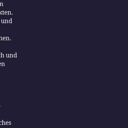
em
ten.
- und
hen.
sch und
en
-
ches