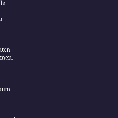
le
n
nten
emen,
ikum